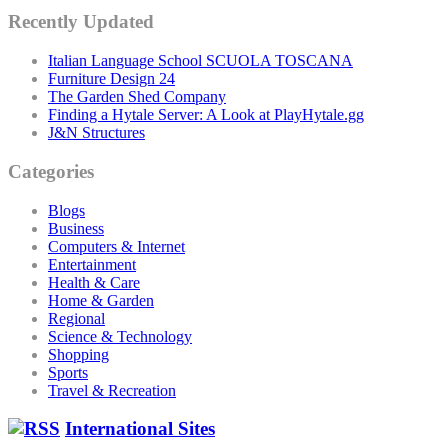
Recently Updated
Italian Language School SCUOLA TOSCANA
Furniture Design 24
The Garden Shed Company
Finding a Hytale Server: A Look at PlayHytale.gg
J&N Structures
Categories
Blogs
Business
Computers & Internet
Entertainment
Health & Care
Home & Garden
Regional
Science & Technology
Shopping
Sports
Travel & Recreation
International Sites