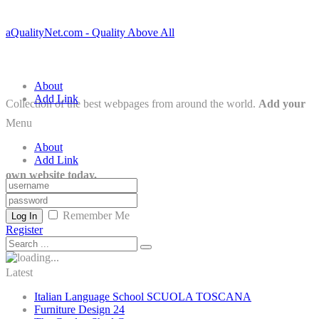
aQualityNet.com - Quality Above All
About
Add Link
Collection of the best webpages from around the world.
Add your
Menu
About
Add Link
own website today.
Remember Me
Log In
Register
Latest
Italian Language School SCUOLA TOSCANA
Furniture Design 24