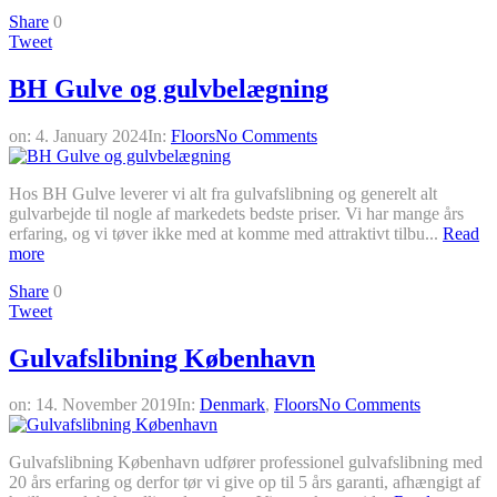
Share
0
Tweet
BH Gulve og gulvbelægning
on:
4. January 2024
In:
Floors
No Comments
Hos BH Gulve leverer vi alt fra gulvafslibning og generelt alt
gulvarbejde til nogle af markedets bedste priser. Vi har mange års
erfaring, og vi tøver ikke med at komme med attraktivt tilbu...
Read
more
Share
0
Tweet
Gulvafslibning København
on:
14. November 2019
In:
Denmark
,
Floors
No Comments
Gulvafslibning København udfører professionel gulvafslibning med
20 års erfaring og derfor tør vi give op til 5 års garanti, afhængigt af