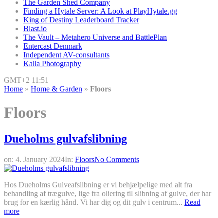
The Garden Shed Company
Finding a Hytale Server: A Look at PlayHytale.gg
King of Destiny Leaderboard Tracker
Blast.io
The Vault – Metahero Universe and BattlePlan
Entercast Denmark
Independent AV-consultants
Kalla Photography
GMT+2 11:51
Home
»
Home & Garden
»
Floors
Floors
Dueholms gulvafslibning
on:
4. January 2024
In:
Floors
No Comments
Hos Dueholms Gulveafslibning er vi behjælpelige med alt fra
behandling af trægulve, lige fra oliering til slibning af gulve, der har
brug for en kærlig hånd. Vi har dig og dit gulv i centrum...
Read
more