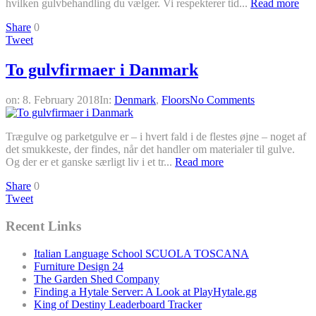
hvilken gulvbehandling du vælger. Vi respekterer tid...
Read more
Share
0
Tweet
To gulvfirmaer i Danmark
on:
8. February 2018
In:
Denmark
,
Floors
No Comments
Trægulve og parketgulve er – i hvert fald i de flestes øjne – noget af
det smukkeste, der findes, når det handler om materialer til gulve.
Og der er et ganske særligt liv i et tr...
Read more
Share
0
Tweet
Recent Links
Italian Language School SCUOLA TOSCANA
Furniture Design 24
The Garden Shed Company
Finding a Hytale Server: A Look at PlayHytale.gg
King of Destiny Leaderboard Tracker