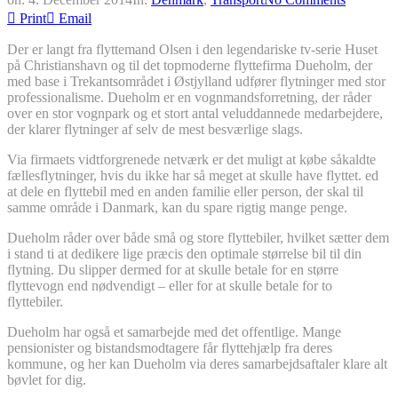
Print
Email
Der er langt fra flyttemand Olsen i den legendariske tv-serie Huset
på Christianshavn og til det topmoderne flyttefirma Dueholm, der
med base i Trekantsområdet i Østjylland udfører flytninger med stor
professionalisme. Dueholm er en vognmandsforretning, der råder
over en stor vognpark og et stort antal veluddannede medarbejdere,
der klarer flytninger af selv de mest besværlige slags.
Via firmaets vidtforgrenede netværk er det muligt at købe såkaldte
fællesflytninger, hvis du ikke har så meget at skulle have flyttet. ed
at dele en flyttebil med en anden familie eller person, der skal til
samme område i Danmark, kan du spare rigtig mange penge.
Dueholm råder over både små og store flyttebiler, hvilket sætter dem
i stand ti at dedikere lige præcis den optimale størrelse bil til din
flytning. Du slipper dermed for at skulle betale for en større
flyttevogn end nødvendigt – eller for at skulle betale for to
flyttebiler.
Dueholm har også et samarbejde med det offentlige. Mange
pensionister og bistandsmodtagere får flyttehjælp fra deres
kommune, og her kan Dueholm via deres samarbejdsaftaler klare alt
bøvlet for dig.