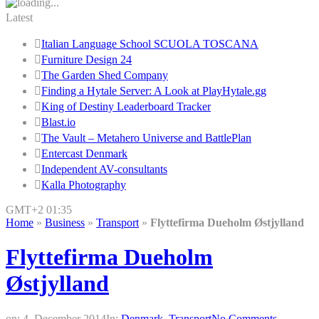
Latest
Italian Language School SCUOLA TOSCANA
Furniture Design 24
The Garden Shed Company
Finding a Hytale Server: A Look at PlayHytale.gg
King of Destiny Leaderboard Tracker
Blast.io
The Vault – Metahero Universe and BattlePlan
Entercast Denmark
Independent AV-consultants
Kalla Photography
GMT+2 01:35
Home
»
Business
»
Transport
»
Flyttefirma Dueholm Østjylland
Flyttefirma Dueholm
Østjylland
on:
4. December 2014
In:
Denmark
,
Transport
No Comments