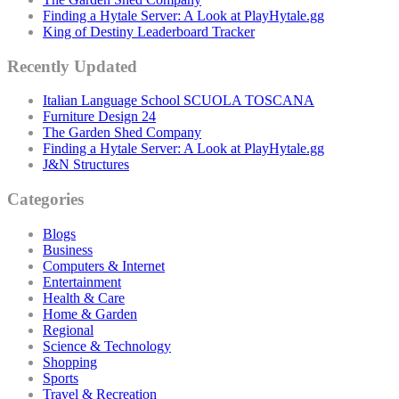
Finding a Hytale Server: A Look at PlayHytale.gg
King of Destiny Leaderboard Tracker
Recently Updated
Italian Language School SCUOLA TOSCANA
Furniture Design 24
The Garden Shed Company
Finding a Hytale Server: A Look at PlayHytale.gg
J&N Structures
Categories
Blogs
Business
Computers & Internet
Entertainment
Health & Care
Home & Garden
Regional
Science & Technology
Shopping
Sports
Travel & Recreation