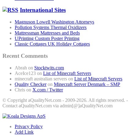
International Sites
Magnuson Lowell Washington Attorneys
Pollution Systems Thermal Oxidizers
Mattressman Mattresses and Beds
UPrinting Custom Poster Printing
Classic Cottages UK Holiday Cottages
Recent Comments
Abrah
on
Stocktwits.com
AceIce123
on
List of Minecraft Servers
minecraft australian servers
on
List of Minecraft Servers
Quality Checker
on
Minecraft Server Denmark – SMP
Chris
on
X.com / Twitter
© Copyright aQualityNet.com - 2009-2026. All rights reserved. -
Contact aQualityNet.com via admin[@]aQualityNet.com
Privacy Policy
Add Link