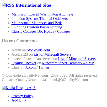
International Sites
Magnuson Lowell Washington Attorneys
Pollution Systems Thermal Oxidizers
Mattressman Mattresses and Beds
UPrinting Custom Poster Printing
Classic Cottages UK Holiday Cottages
Recent Comments
Abrah
on
Stocktwits.com
AceIce123
on
List of Minecraft Servers
minecraft australian servers
on
List of Minecraft Servers
Quality Checker
on
Minecraft Server Denmark – SMP
Chris
on
X.com / Twitter
© Copyright aQualityNet.com - 2009-2026. All rights reserved. -
Contact aQualityNet.com via admin[@]aQualityNet.com
Privacy Policy
Add Link