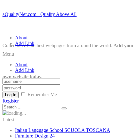
aQualityNet.com - Quality Above All
About
Add Link
Collection of the best webpages from around the world.
Add your
Menu
About
Add Link
own website today.
Remember Me
Log In
Register
Latest
Italian Language School SCUOLA TOSCANA
Furniture Design 24