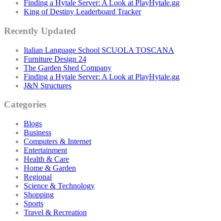
Finding a Hytale Server: A Look at PlayHytale.gg
King of Destiny Leaderboard Tracker
Recently Updated
Italian Language School SCUOLA TOSCANA
Furniture Design 24
The Garden Shed Company
Finding a Hytale Server: A Look at PlayHytale.gg
J&N Structures
Categories
Blogs
Business
Computers & Internet
Entertainment
Health & Care
Home & Garden
Regional
Science & Technology
Shopping
Sports
Travel & Recreation