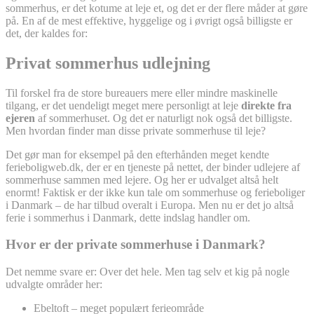
sommerhus, er det kotume at leje et, og det er der flere måder at gøre
på. En af de mest effektive, hyggelige og i øvrigt også billigste er
det, der kaldes for:
Privat sommerhus udlejning
Til forskel fra de store bureauers mere eller mindre maskinelle
tilgang, er det uendeligt meget mere personligt at leje
direkte fra
ejeren
af sommerhuset. Og det er naturligt nok også det billigste.
Men hvordan finder man disse private sommerhuse til leje?
Det gør man for eksempel på den efterhånden meget kendte
ferieboligweb.dk, der er en tjeneste på nettet, der binder udlejere af
sommerhuse sammen med lejere. Og her er udvalget altså helt
enormt! Faktisk er der ikke kun tale om sommerhuse og ferieboliger
i Danmark – de har tilbud overalt i Europa. Men nu er det jo altså
ferie i sommerhus i Danmark, dette indslag handler om.
Hvor er der private sommerhuse i Danmark?
Det nemme svare er: Over det hele. Men tag selv et kig på nogle
udvalgte områder her:
Ebeltoft – meget populært ferieområde