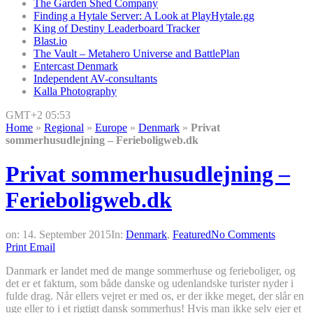
The Garden Shed Company
Finding a Hytale Server: A Look at PlayHytale.gg
King of Destiny Leaderboard Tracker
Blast.io
The Vault – Metahero Universe and BattlePlan
Entercast Denmark
Independent AV-consultants
Kalla Photography
GMT+2 05:53
Home
»
Regional
»
Europe
»
Denmark
»
Privat
sommerhusudlejning – Ferieboligweb.dk
Privat sommerhusudlejning –
Ferieboligweb.dk
on:
14. September 2015
In:
Denmark
,
Featured
No Comments
Print
Email
Danmark er landet med de mange sommerhuse og ferieboliger, og
det er et faktum, som både danske og udenlandske turister nyder i
fulde drag. Når ellers vejret er med os, er der ikke meget, der slår en
uge eller to i et rigtigt dansk sommerhus! Hvis man ikke selv ejer et