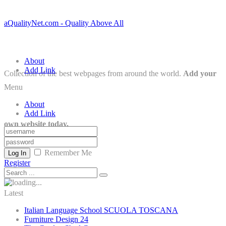
aQualityNet.com - Quality Above All
About
Add Link
Collection of the best webpages from around the world.
Add your
Menu
About
Add Link
own website today.
Remember Me
Log In
Register
Latest
Italian Language School SCUOLA TOSCANA
Furniture Design 24