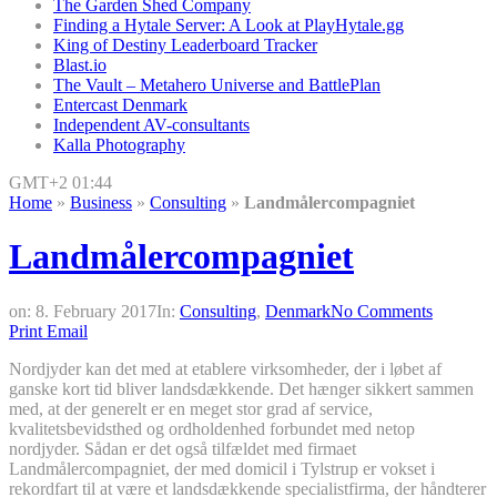
The Garden Shed Company
Finding a Hytale Server: A Look at PlayHytale.gg
King of Destiny Leaderboard Tracker
Blast.io
The Vault – Metahero Universe and BattlePlan
Entercast Denmark
Independent AV-consultants
Kalla Photography
GMT+2 01:44
Home
»
Business
»
Consulting
»
Landmålercompagniet
Landmålercompagniet
on:
8. February 2017
In:
Consulting
,
Denmark
No Comments
Print
Email
Nordjyder kan det med at etablere virksomheder, der i løbet af
ganske kort tid bliver landsdækkende. Det hænger sikkert sammen
med, at der generelt er en meget stor grad af service,
kvalitetsbevidsthed og ordholdenhed forbundet med netop
nordjyder. Sådan er det også tilfældet med firmaet
Landmålercompagniet, der med domicil i Tylstrup er vokset i
rekordfart til at være et landsdækkende specialistfirma, der håndterer