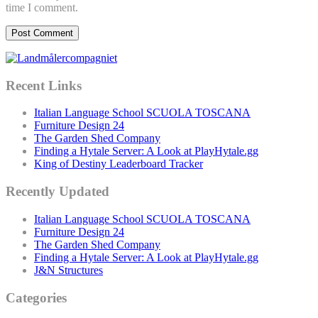
time I comment.
Recent Links
Italian Language School SCUOLA TOSCANA
Furniture Design 24
The Garden Shed Company
Finding a Hytale Server: A Look at PlayHytale.gg
King of Destiny Leaderboard Tracker
Recently Updated
Italian Language School SCUOLA TOSCANA
Furniture Design 24
The Garden Shed Company
Finding a Hytale Server: A Look at PlayHytale.gg
J&N Structures
Categories