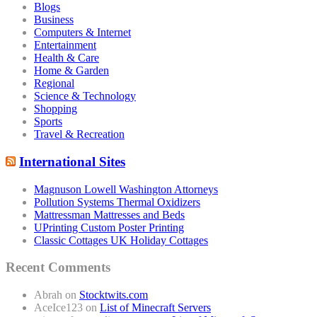
Blogs
Business
Computers & Internet
Entertainment
Health & Care
Home & Garden
Regional
Science & Technology
Shopping
Sports
Travel & Recreation
International Sites
Magnuson Lowell Washington Attorneys
Pollution Systems Thermal Oxidizers
Mattressman Mattresses and Beds
UPrinting Custom Poster Printing
Classic Cottages UK Holiday Cottages
Recent Comments
Abrah
on
Stocktwits.com
AceIce123
on
List of Minecraft Servers